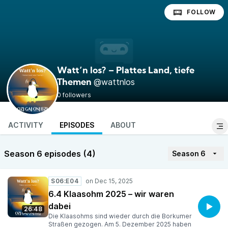
FOLLOW
Watt’n los? – Plattes Land, tiefe
@wattnlos
Themen
0 followers
ACTIVITY
EPISODES
ABOUT
Season 6 episodes (4)
Season 6
S06:E04
6.4 Klaasohm 2025 – wir waren
dabei
26:48
Die Klaasohms sind wieder durch die Borkumer
Straßen gezogen. Am 5. Dezember 2025 haben