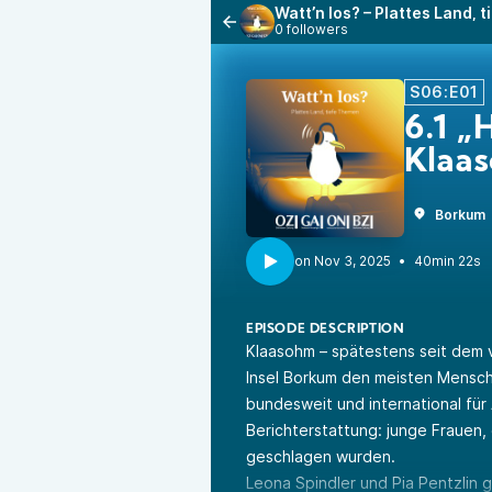
Watt’n los? – Plattes Land,
0 followers
S06:E01
6.1 „
Klaa
Borkum
•
40min 22s
EPISODE DESCRIPTION
Klaasohm – spätestens seit dem v
Insel Borkum den meisten Mensch
bundesweit und international für
Berichterstattung: junge Frauen, 
geschlagen wurden.
Leona Spindler und Pia Pentzlin 