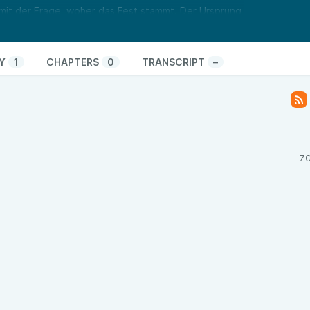
 mit der Frage, woher das Fest stammt. Der Ursprung
ig. Dafür haben die beiden Hosts mit Johannes
kumer und beschäftigt sich intensiv mit der
Y
1
CHAPTERS
0
TRANSCRIPT
–
a eine Frage zu beantworten, die sich viele
tung im vergangenen Jahr gestellt haben: Warum
l des Brauches geschlagen?
Austausch mit den Leser*innen oder den
ragen, Anmerkungen oder Gedanken zu der Podcast-
ZG
. Schreibt uns eine Mail an
l.spindler@zgo.de
oder
ns auf eure Nachrichten!
merJungens
,
https://link.zgo.de/KlaasohmLiveblog
,
v
,
https://link.zgo.de/Klaasohm-EinFestDerBorkumer
,
nselBorkumEinstUndJetzt
,
https://link.zgo.de/Buch-
go.de/Interview_ostfriesentv
,
moneEgger