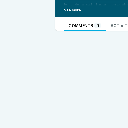
Fest. Sie beschäftigen sich auch
ist nämlich gar nicht so eindeut
Akkermann gesprochen. Er ist Bor
Geschichte des Brauches.
COMMENTS
0
ACTIVIT
Außerdem versuchen Leona und Pi
Menschen nach der Berichterstat
wurden Frauen überhaupt als Tei
Lokaljournalismus lebt auch vom 
Zuhörer*innen. Wenn ihr also F
Staffel habt, meldet euch bei uns
p.pentzlin@zgo.de
. Wir freuen u
Quellen:
https://link.zgo.de/VereinBorku
https://link.zgo.de/Peng-Kollekti
https://link.zgo.de/DieNordseei
Thomas-Hauschild
,
https://link.z
https://link.zgo.de/Interview_Si