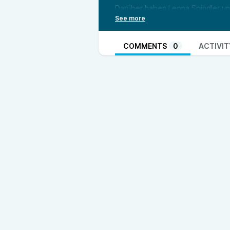
Darüber haben Leona Spindler und 
Buddenbrock gesprochen. Sie hat
hinter die Kulissen. Die Journalis
Lokaljournalismus. Dazu äußert s
COMMENTS
0
ACTIVIT
Ostfriesen-Zeitung, des General
vergangenen Jahr kam auch die Fr
nicht längst von der Kritik an Kl
Verantwortung kritisch zu hinterf
Kurzer Hinweis: Die Zitate von 
eingesprochen. Den Ausschnitt au
Ute Nobel uns netterweise verto
Quellen & Infos:
https://link.zgo.de/SpiegelArtike
https://link.zgo.de/PanoramaRec
https://link.zgo.de/ErklaerungBe
https://link.zgo.de/DefinitionShi
https://link.zgo.de/ShitstormDef
https://link.zgo.de/NOZArtikel
,
ht
https://link.zgo.de/tazArtikelMa