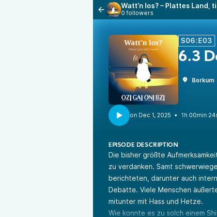
Watt’n los? – Plattes Land,
0 followers
S06:E03
6.3 D
Borkum
•
1h 00min 24
EPISODE DESCRIPTION
Die bisher größte Aufmerksamkei
zu verdanken. Samt schwerwiege
berichteten, darunter auch intern
Debatte. Viele Menschen äußerte
mitunter mit Hass und Hetze.
Wie konnte es zu solch einem S