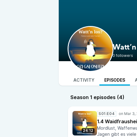
Watt’n 
0 followers
ACTIVITY
EPISODES
Season 1 episodes (4)
S01:E04
1.4 Waidfraushei
Mordlust, Waffenwa
24:12
Jagen gibt es viele