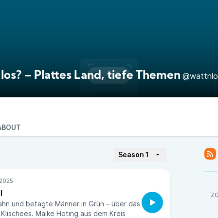
los? – Plattes Land, tiefe Themen
@wattnlo
ABOUT
Season 1
l
ZG
hn und betagte Männer in Grün – über das
 Klischees. Maike Hoting aus dem Kreis