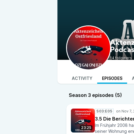
Aktenz
Podcas
14 followers
ACTIVITY
EPISODES
Season 3 episodes (5)
S03:E05
3.5 Die Berichte
Im Frühjahr 2008 hat
23:25
seiner Wohnung erw