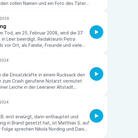
 den vollen Namen und ein Foto des Täters
sse abgedruckt. Wie würde die Redaktion
m solchen Fall schwerster Kriminalität
rding und Daniel Noglik haben mit
ung
s Reckermann über den Pressekodex,
em Tod, am 25. Februar 2008, wird die 27
hte und die Glaubwürdigkeit des
. in Leer beerdigt. Redakteurin Petra
gesprochen.
s vor Ort, als Familie, Freunde und viele
chied von der jungen Frau nahmen. Die
h auch mit Bianca S. selbst beschäftigt – um
r, sondern auch dem Opfer ein Gesicht,
 geben, wie sie sagt. Nikola Nording und
n die Einsatzkräfte in einem Rucksack den
 mit ihr gesprochen.
er zum Crash gerufene Notarzt vermutet
einer Leiche in der Leeraner Altstadt
ließlich war der Mediziner gerade erst am
d als er erstmals das Gesicht des jungen
t er die Frau plötzlich wieder. In dieser
ola Nording und Daniel Noglik über den
B. erst erwürgt, dann enthauptet und
nd die Einsatzkräfte, denen sich ein Bild
g in Brand gesetzt hat, ist Matthias S. auf
t.
er Folge sprechen Nikola Nording und Daniel
 für ein Mensch Matthias S. war. Was hat zu