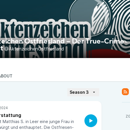
eichen Ostfriesland – Der True-Crime-
t
@AktenzeichenOstfriesland
ABOUT
Season 3
rstattung
ZG
 Matthias S. in Leer eine junge Frau in
ürgt und enthauptet. Die Ostfriesen-