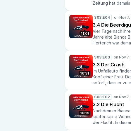
Zeitung hat damals
sowie dessen Adre
heutzutage mit eine
S03:E04
umgehen? Nikola No
3.4 Die Beerdig
Chefredakteur Lar
Vier Tage nach ihr
Persönlichkeitsrec
11:01
Jahre alte Bianca B
Lokaljournalismus 
Herterich war damal
Außenstehende Abs
Journalistin hat sic
S03:E03
nicht nur dem Täte
3.3 Der Crash
eine Geschichte zu
Im Unfallauto finde
Daniel Noglik haben
16:31
Kopf einer Frau. D
sofort, dass er zu 
gehören muss – sch
Tatort gewesen. Un
S03:E02
Opfers sieht, erkenn
3.2 Die Flucht
Folge sprechen Nik
Nachdem er Bianca 
Unfall des Täters u
18:19
später seine Wohnun
des Schreckens bo
der Flucht. In dies
Noglik darüber, was