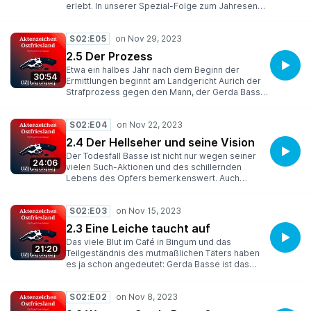
erlebt. In unserer Spezial-Folge zum Jahresende
nehmen die beiden uns mit in das herrschaftliche
Gebäude und erzählen von gruseligen Räumen,
S02:E05
einem Klavier spielenden Jungen im Smoking
und einer dunklen Prophezeiung …
2.5 Der Prozess
Etwa ein halbes Jahr nach dem Beginn der
30:54
Ermittlungen beginnt am Landgericht Aurich der
Strafprozess gegen den Mann, der Gerda Basse
geliebt und getötet haben soll. Der Prozess vor
dem Schwurgericht wird 30 Sitzungstage lang
S02:E04
dauern und einiges zu Tage fördern, das sonst
nie öffentlich geworden wäre.
2.4 Der Hellseher und seine Vision
Der Todesfall Basse ist nicht nur wegen seiner
24:06
vielen Such-Aktionen und des schillernden
Lebens des Opfers bemerkenswert. Auch
andere Skurrilitäten tauchen auf – zum Beispiel
ein Hellseher, der die Leiche in Visionen schon
S02:E03
vor allen anderen gefunden haben will, und ein
Internet-Forum, in der Hobby-Ermittler allerlei
2.3 Eine Leiche taucht auf
Theorien aufstellen …
Das viele Blut im Café in Bingum und das
21:20
Teilgeständnis des mutmaßlichen Täters haben
es ja schon angedeutet: Gerda Basse ist das
Opfer eines Gewaltverbrechens geworden. Mit
dem Fund einer Leiche in einem Waldstück in der
S02:E02
Nähe von Hamburg haben die Hinterbliebenen
und die Ermittler Gewissheit.