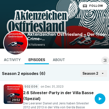
FOLLOW
Aktenzeichen Ostfriesland – Der True-
Crime-
@AktenzeichenOstfriesland
Podcast
14 followers
ACTIVITY
EPISODES
ABOUT
Season 2 episodes (6)
Season 2
S02:E06
2.6 Silvester-Party in der Villa Basse
(Spezial)
29:52
Die Leeraner Daniel und Jens haben Silvester
2012 und 2013 in der Villa von Gerda Basse