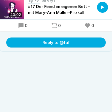
Ep. 17
#17 Der Feind im eigenen Bett –
mit Mary-Ann Müller-Pirzkall
43:02
0
0
0
Reply to @faf