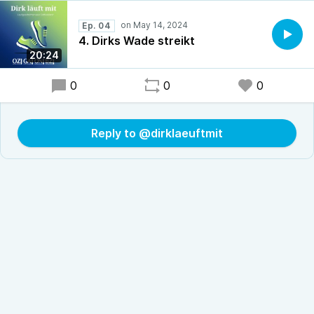
Ep. 04
4. Dirks Wade streikt
20:24
0
0
0
Reply to @dirklaeuftmit