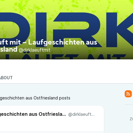
uft mit – Laufgeschichten aus
esland
@dirklaeuftmit
ABOUT
ufgeschichten aus Ostfriesland posts
Dirk läuft mit – Laufgeschichten aus Ostfriesland
@dirklaeuftmit
Z