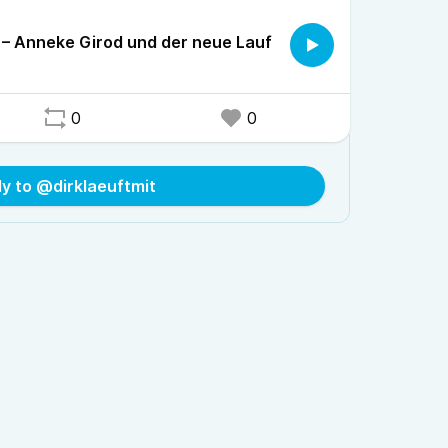
t – Anneke Girod und der neue Lauf
0
0
ly to @dirklaeuftmit