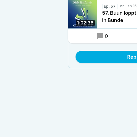
Ep. 57
57. Buun löpp
in Bunde
1:02:38
0
Rep