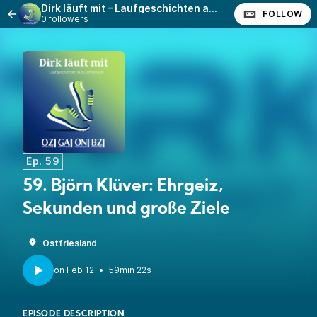
Dirk läuft mit – Laufgeschichten aus Ostfriesland
FOLLOW
0 followers
Ep. 59
59. Björn Klüver: Ehrgeiz,
Sekunden und große Ziele
Ostfriesland
•
59min 22s
EPISODE DESCRIPTION