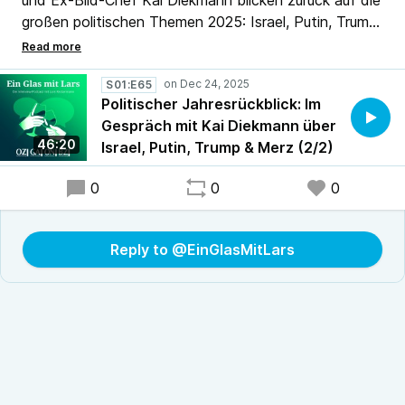
und Ex-Bild-Chef Kai Diekmann blicken zurück auf die
großen politischen Themen 2025: Israel, Putin, Trump
und Merz. Zwischen ernsthaften Analysen,
persönlichen Anekdoten und überraschenden
Einblicken wird klar: Politik ist manchmal härter als ein
S01:E65
Politischer Jahresrückblick: Im
Interview in Badehose – und oft unterhaltsamer als
Gespräch mit Kai Diekmann über
gedacht. Die Live-Aufzeichnung von "Ein Glas mit
46:20
Israel, Putin, Trump & Merz (2/2)
Lars" live aus dem Festspielhaus am Wall in Emden
gibt es überall, wo es Podcasts gibt.
0
0
0
Reply to @EinGlasMitLars