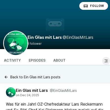
FOLLOW
@EinGlasMitLars
Ein Glas mit Lars
1 follower
ACTIVITY
EPISODES
ABOUT
Back to Ein Glas mit Lars posts
Ein Glas mit Lars
@EinGlasMitLars
Was für ein Jahr! OZ-Chefredakteur Lars Reckermann