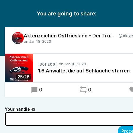
You are going to share:
Aktenzeichen Ostfriesland – Der True-Crime-Podcast
S01:E06
1.6 Anwälte, die auf Schläuche starren
25:26
0
0
Your handle
Proce