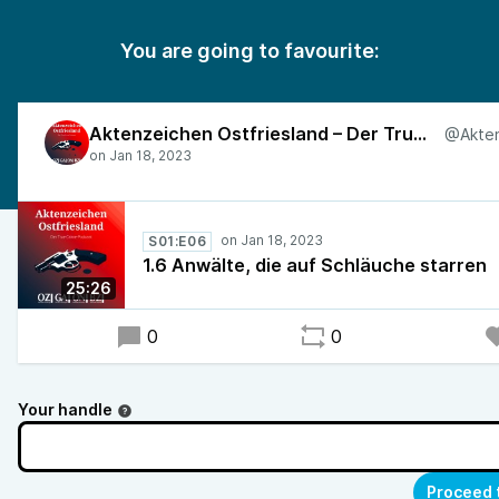
You are going to favourite:
Aktenzeichen Ostfriesland – Der True-Crime-Podcast
S01:E06
1.6 Anwälte, die auf Schläuche starren
25:26
0
0
Your handle
Proceed 