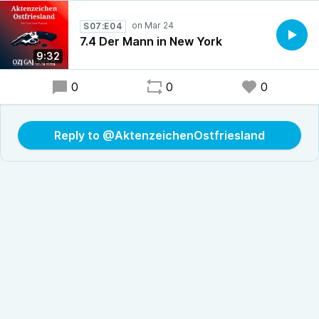
S07:E04
7.4 Der Mann in New York
9:32
0
0
0
Reply to @AktenzeichenOstfriesland