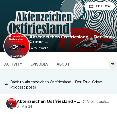
FOLLOW
Aktenzeichen Ostfriesland – Der True-
Crime-
@AktenzeichenOstfriesland
Podcast
14 followers
ACTIVITY
EPISODES
ABOUT
Back to Aktenzeichen Ostfriesland – Der True-Crime-
Podcast posts
Aktenzeichen Ostfriesland – Der True-Crime-Podcast
@AktenzeichenOstfriesland