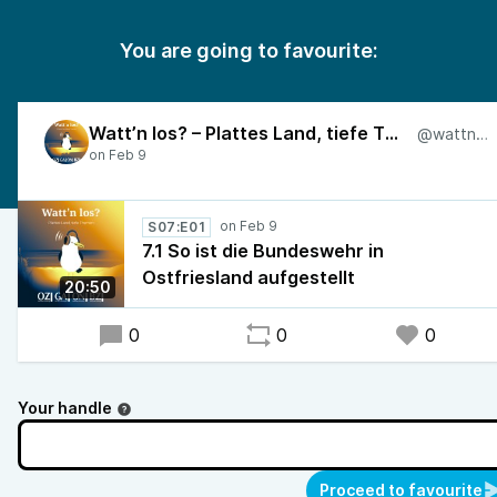
You are going to favourite:
Watt’n los? – Plattes Land, tiefe Themen
@wattnlos
S07:E01
7.1 So ist die Bundeswehr in
Ostfriesland aufgestellt
20:50
0
0
0
Your handle
Proceed to favourite