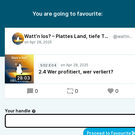
You are going to favourite:
Watt’n los? – Plattes Land, tiefe Themen
@wattnlos
S02:E04
2.4 Wer profitiert, wer verliert?
28:03
0
0
0
Your handle
Proceed to favourite