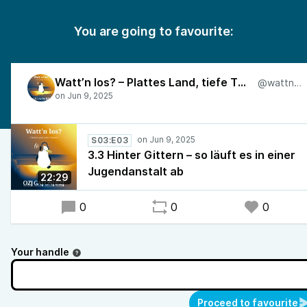
You are going to favourite:
Watt’n los? – Plattes Land, tiefe Themen
@wattnlos
S03:E03
3.3 Hinter Gittern – so läuft es in einer
Jugendanstalt ab
22:29
0
0
0
Your handle
Proceed to favourite