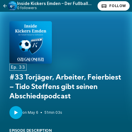
Inside Kickers Emden – Der Fußball-Podcast für Ostfriesland
FOLLOW
0 followers
Ep. 33
#33 Torjäger, Arbeiter, Feierbiest
­– Tido Steffens gibt seinen
Abschiedspodcast
•
51min 03s
EPISODE DESCRIPTION