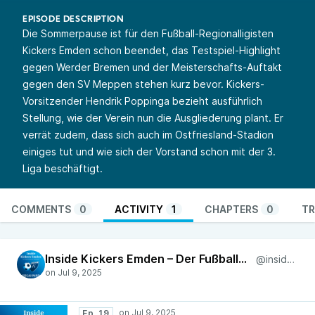
EPISODE DESCRIPTION
Die Sommerpause ist für den Fußball-Regionalligisten
Kickers Emden schon beendet, das Testspiel-Highlight
gegen Werder Bremen und der Meisterschafts-Auftakt
gegen den SV Meppen stehen kurz bevor. Kickers-
Vorsitzender Hendrik Poppinga bezieht ausführlich
Stellung, wie der Verein nun die Ausgliederung plant. Er
verrät zudem, dass sich auch im Ostfriesland-Stadion
einiges tut und wie sich der Vorstand schon mit der 3.
Liga beschäftigt.
COMMENTS
0
ACTIVITY
1
CHAPTERS
0
TR
Inside Kickers Emden – Der Fußball-Podcast für Ostfriesland
@insidekickers
Ep. 19