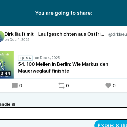
You are going to share:
Dirk läuft mit – Laufgeschichten aus Ostfriesland
Ep. 54
54. 100 Meilen in Berlin: Wie Markus den
Mauerweglauf finishte
53:44
0
0
0
andle
Proceed to sh