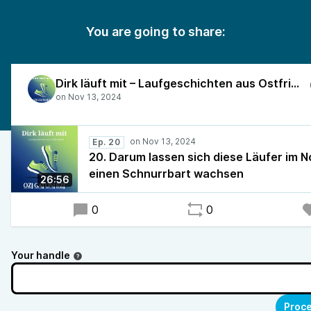
You are going to share:
Dirk läuft mit – Laufgeschichten aus Ostfriesland
Ep. 20
20. Darum lassen sich diese Läufer im 
einen Schnurrbart wachsen
26:56
0
0
Your handle
Proce