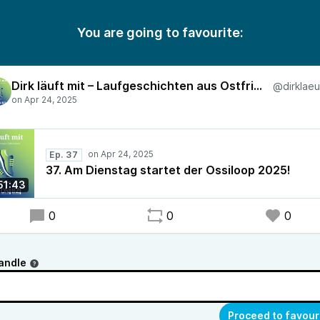
You are going to favourite:
Dirk läuft mit – Laufgeschichten aus Ostfriesland
Ep. 37
37. Am Dienstag startet der Ossiloop 2025!
51:43
0
0
0
andle
Proceed to favour