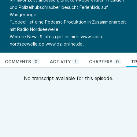
und Polizeihubschrauber besucht Ferienkids auf
Wangerooge.
“Uptied” ist eine Podcast-Produktion in Zusammenarbeit
mit Radio Nordseewelle.
Weitere News & Infos gibt es hier:
www.radio-
nordseewelle.de
www.oz-online.de
.
COMMENTS
0
ACTIVITY
1
CHAPTERS
0
TR
No transcript available for this episode.