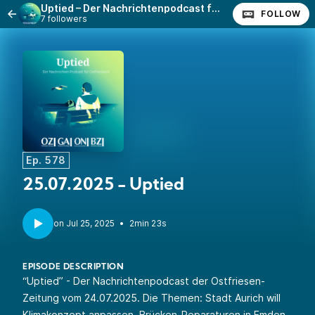
Uptied – Der Nachrichtenpodcast für Ostfriesland
FOLLOW
7 followers
Ep. 578
25.07.2025 - Uptied
•
2min 23s
EPISODE DESCRIPTION
“Uptied” - Der Nachrichtenpodcast der Ostfriesen-
Zeitung vom 24.07.2025. Die Themen: Stadt Aurich will
Klimakonzept anpassen, Brücken-Reparaturen in Emden