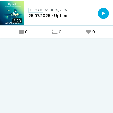
Ep. 578
25.07.2025 - Uptied
2:23
0
0
0