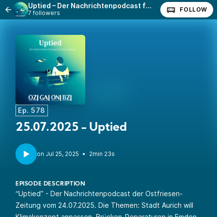
Uptied – Der Nachrichtenpodcast für Ostfriesland
FOLLOW
7 followers
Ep. 578
25.07.2025 - Uptied
•
2min 23s
EPISODE DESCRIPTION
“Uptied” - Der Nachrichtenpodcast der Ostfriesen-
Zeitung vom 24.07.2025. Die Themen: Stadt Aurich will
Klimakonzept anpassen, Brücken-Reparaturen in Emden