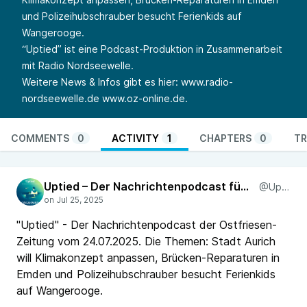
und Polizeihubschrauber besucht Ferienkids auf
Wangerooge.
“Uptied” ist eine Podcast-Produktion in Zusammenarbeit
mit Radio Nordseewelle.
Weitere News & Infos gibt es hier:
www.radio-
nordseewelle.de
www.oz-online.de
.
COMMENTS
0
ACTIVITY
1
CHAPTERS
0
TR
Uptied – Der Nachrichtenpodcast für Ostfriesland
@Uptied
"Uptied" - Der Nachrichtenpodcast der Ostfriesen-
Zeitung vom 24.07.2025. Die Themen: Stadt Aurich
will Klimakonzept anpassen, Brücken-Reparaturen in
Emden und Polizeihubschrauber besucht Ferienkids
auf Wangerooge.