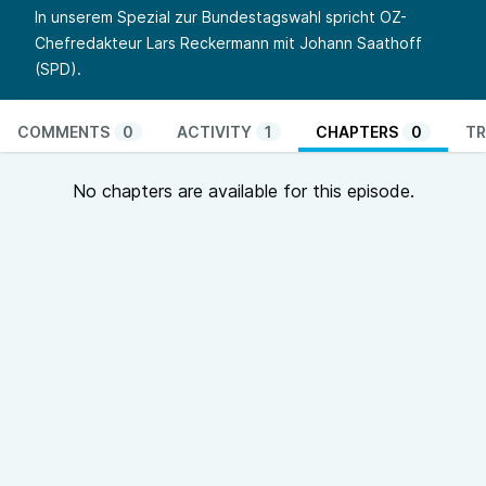
In unserem Spezial zur Bundestagswahl spricht OZ-
Chefredakteur Lars Reckermann mit Johann Saathoff
(SPD).
COMMENTS
0
ACTIVITY
1
CHAPTERS
0
TR
No chapters are available for this episode.