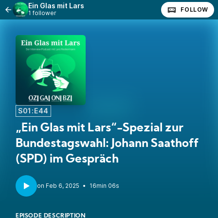
Ein Glas mit Lars
FOLLOW
1 follower
S01:E44
„Ein Glas mit Lars“-Spezial zur
Bundestagswahl: Johann Saathoff
(SPD) im Gespräch
•
16min 06s
EPISODE DESCRIPTION