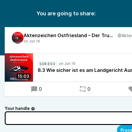
You are going to share:
Aktenzeichen Ostfriesland – Der True-Crime-Podcast
S08:E03
8.3 Wie sicher ist es am Landgericht Au
15:03
0
0
Your handle
Proce