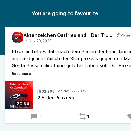
You are going to favourite:
Aktenzeichen Ostfriesland – Der True-Crime-Podcast
Etwa ein halbes Jahr nach dem Beginn der Ermittlunge
am Landgericht Aurich der Strafprozess gegen den Ma
Gerda Basse geliebt und getötet haben soll. Der Proz
Schwurgericht wird 30 Sitzungstage lang dauern und ei
Tage fördern, das sonst nie öffentlich geworden wäre.
S02:E05
2.5 Der Prozess
30:54
0
1