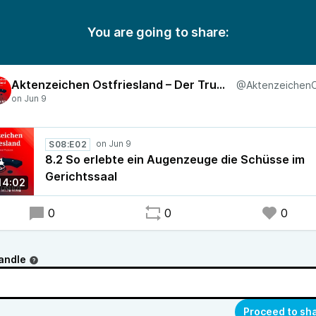
You are going to share:
Aktenzeichen Ostfriesland – Der True-Crime-Podcast
S08:E02
8.2 So erlebte ein Augenzeuge die Schüsse im
Gerichtssaal
14:02
0
0
0
andle
Proceed to sh