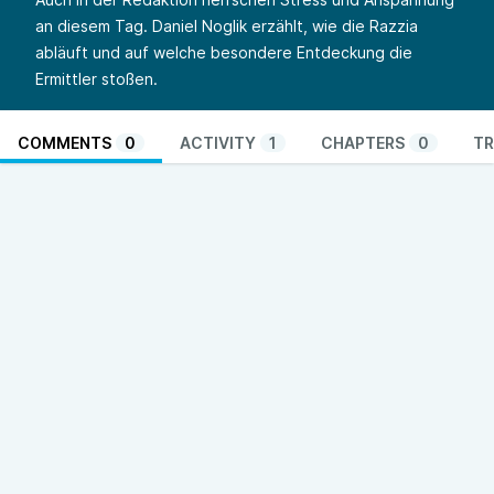
an diesem Tag. Daniel Noglik erzählt, wie die Razzia
abläuft und auf welche besondere Entdeckung die
Ermittler stoßen.
COMMENTS
0
ACTIVITY
1
CHAPTERS
0
TR