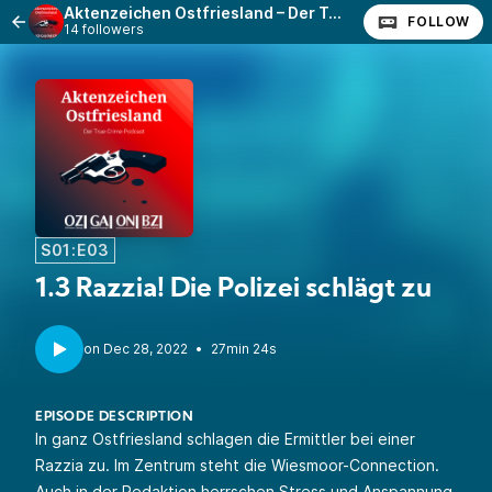
Aktenzeichen Ostfriesland – Der True-Crime-Podcast
FOLLOW
14 followers
S01:E03
1.3 Razzia! Die Polizei schlägt zu
•
27min 24s
EPISODE DESCRIPTION
In ganz Ostfriesland schlagen die Ermittler bei einer
Razzia zu. Im Zentrum steht die Wiesmoor-Connection.
Auch in der Redaktion herrschen Stress und Anspannung