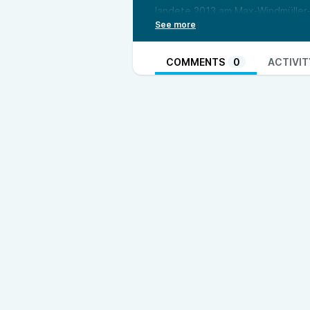
landete 2013 am Max-Windmüller-
Wie ist es, aus seinem gesamten
andere Region zu ziehen, die man
diesen Umständen zur Heimat wer
COMMENTS
0
ACTIVIT
vermisst, und welche Vorteile bie
Wenn ihr Fragen, Anmerkungen o
euch bei uns. Schreibt uns eine M
oder
bjoern.kluever@zgo.de
. Wi