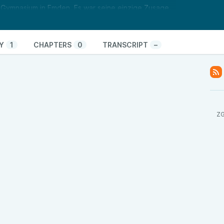
Gymnasium in Emden. Es war seine einzige Zusage.
 Umfeld herausgerissen zu werden und in eine ganz
 sich nicht ausgesucht hat? Kann Ostfriesland unter
den? Was sind die Dinge, die er am meisten
Y
1
CHAPTERS
0
TRANSCRIPT
–
tet das Leben in Ostfriesland?
der Gedanken zur Podcast-Staffel habt, meldet
ail an
d.rezkalla@zgo.de
r freuen uns auf eure Nachrichten.
ZG