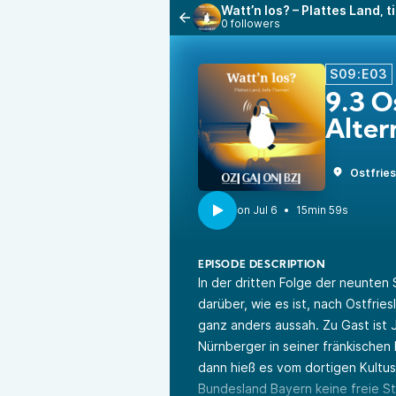
Watt’n los? – Plattes Land,
0 followers
S09:E03
9.3 O
Alter
Ostfries
•
15min 59s
EPISODE DESCRIPTION
In der dritten Folge der neunten 
darüber, wie es ist, nach Ostfri
ganz anders aussah. Zu Gast ist 
Nürnberger in seiner fränkischen 
dann hieß es vom dortigen Kultus
Bundesland Bayern keine freie S