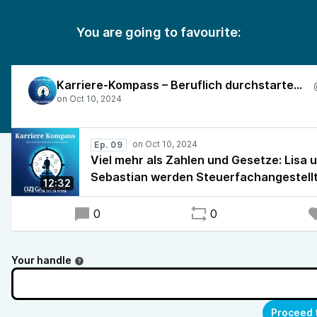
You are going to favourite:
Karriere-Kompass – Beruflich durchstarten in Ostfriesland
Ep. 09
Viel mehr als Zahlen und Gesetze: Lisa 
Sebastian werden Steuerfachangestell
12:32
0
0
Your handle
Proceed 