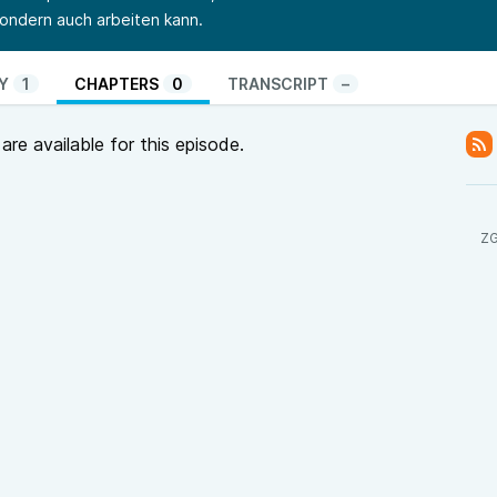
sondern auch arbeiten kann.
Y
1
CHAPTERS
0
TRANSCRIPT
–
re available for this episode.
ZG