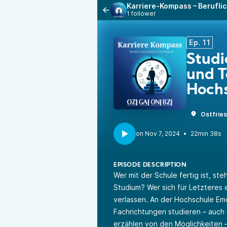
Karriere-Kompass – Beruflic
1 follower
Ep. 11
Studi
und T
Hoch
Ostfries
•
22min 38s
EPISODE DESCRIPTION
Wer mit der Schule fertig ist, st
Studium? Wer sich für Letzteres 
verlassen. An der Hochschule Emd
Fachrichtungen studieren – auch 
erzählen von den Möglichkeiten 