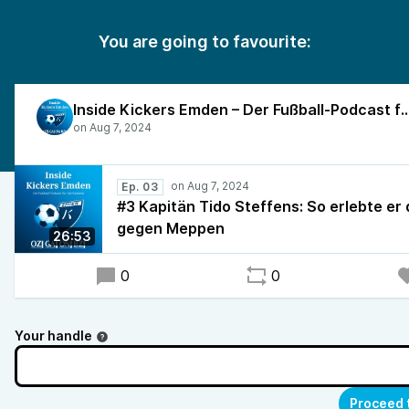
You are going to favourite:
Inside Kickers Emden – Der Fußball-Podcast f
Ep. 03
#3 Kapitän Tido Steffens: So erlebte er
gegen Meppen
26:53
0
0
Your handle
Proceed 