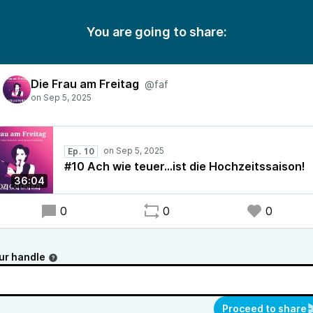
You are going to share:
Die Frau am Freitag
@faf
Ep. 10
#10 Ach wie teuer…ist die Hochzeitssaison!
36:04
0
0
0
ur handle
Proceed to share