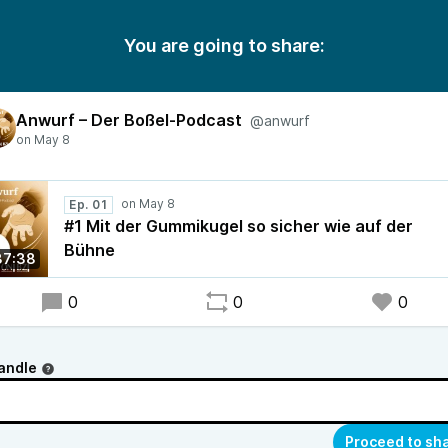
You are going to share:
Anwurf – Der Boßel-Podcast
@anwurf
Ep. 01
#1 Mit der Gummikugel so sicher wie auf der
Bühne
37:38
0
0
0
andle
Proceed to sh