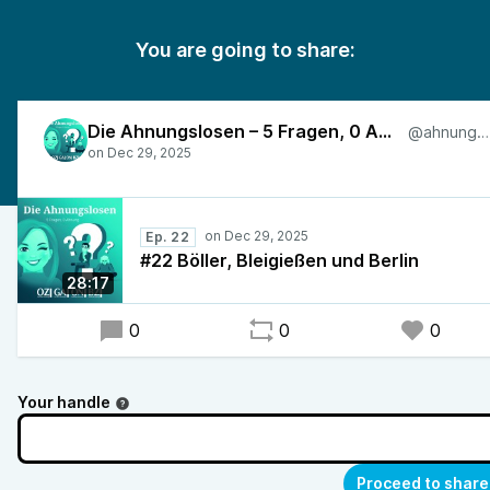
You are going to share:
Die Ahnungslosen – 5 Fragen, 0 Ahnung
@ahnungslos
Ep. 22
#22 Böller, Bleigießen und Berlin
28:17
0
0
0
Your handle
Proceed to share