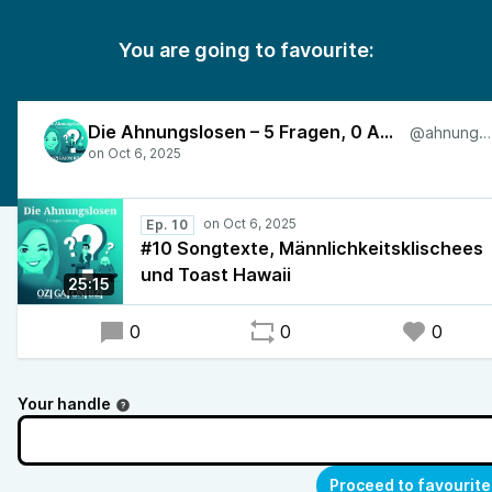
You are going to favourite:
Die Ahnungslosen – 5 Fragen, 0 Ahnung
@ahnungslos
Ep. 10
#10 Songtexte, Männlichkeitsklischees
und Toast Hawaii
25:15
0
0
0
Your handle
Proceed to favourite