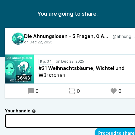
You are going to share:
Die Ahnungslosen – 5 Fragen, 0 Ahnung
@ahnungslos
Ep. 21
#21 Weihnachtsbäume, Wichtel und
Würstchen
36:43
0
0
0
Your handle
Proceed to share