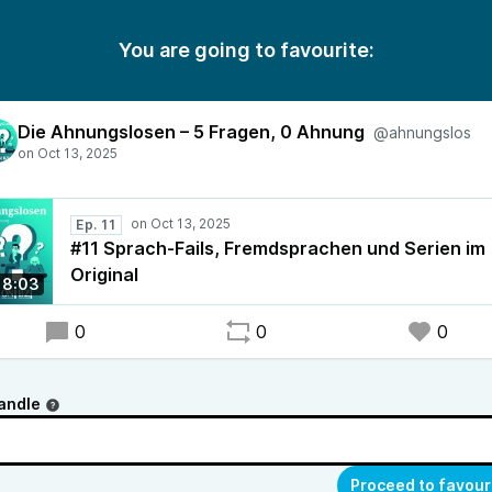
You are going to favourite:
Die Ahnungslosen – 5 Fragen, 0 Ahnung
@ahnungslos
Ep. 11
#11 Sprach-Fails, Fremdsprachen und Serien im
Original
18:03
0
0
0
andle
Proceed to favour