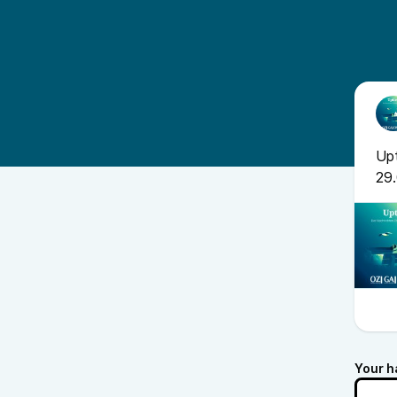
Upt
29.
Your h