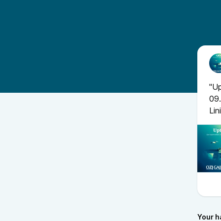
"Up
09.
Lin
Your h