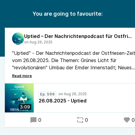
You are going to favourite:
Uptied – Der Nachrichtenpodcast für Ostfriesland
"Uptied" - Der Nachrichtenpodcast der Ostfriesen-Zei
vom 26.08.2025. Die Themen: Grünes Licht für
"revolutionären" Umbau der Emder Innenstadt; Neues
Gerätehaus und Löschfahrzeug für Feuerwehr in Große
Boot und Trailer in Norden ausgebrannt; Norderney erh
Zertifikat als erstes Nordsee- und Thalassoheilbad
Ep. 599
Deutschlands.
26.08.2025 - Uptied
3:09
0
0
0