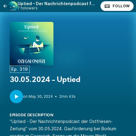
Uptied – Der Nachrichtenpodcast für Ostfriesland
FOLLOW
7 followers
Ep. 319
30.05.2024 - Uptied
•
2min 43s
EPISODE DESCRIPTION
“Uptied - Der Nachrichtenpodcast der Ostfriesen-
Zeitung” vom 30.05.2024. Gasförderung bei Borkum
wieder im Gespräch, Sorge um die Meyer Werft,