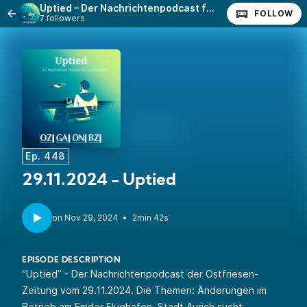
Uptied – Der Nachrichtenpodcast für Ostfriesland
FOLLOW
7 followers
Ep. 448
29.11.2024 - Uptied
•
2min 42s
EPISODE DESCRIPTION
“Uptied” - Der Nachrichtenpodcast der Ostfriesen-
Zeitung vom 29.11.2024. Die Themen: Änderungen im
Betrieb am Emder Flughafen, Stadt Aurich sucht