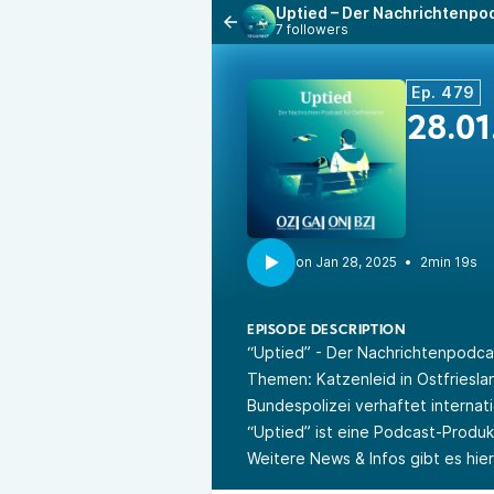
Uptied – Der Nachrichtenpod
7 followers
Ep. 479
28.01
•
2min 19s
EPISODE DESCRIPTION
“Uptied” - Der Nachrichtenpodca
Themen: Katzenleid in Ostfrieslan
Bundespolizei verhaftet internat
“Uptied” ist eine Podcast-Produ
Weitere News & Infos gibt es hie