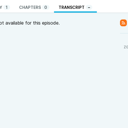
Y
1
CHAPTERS
0
TRANSCRIPT
–
pt available for this episode.
ZG