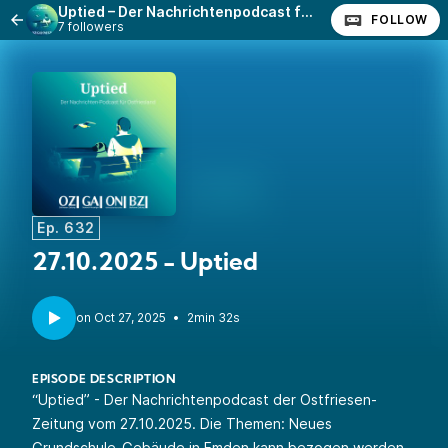
Uptied – Der Nachrichtenpodcast für Ostfriesland
FOLLOW
7 followers
Ep. 632
27.10.2025 - Uptied
•
2min 32s
EPISODE DESCRIPTION
“Uptied” - Der Nachrichtenpodcast der Ostfriesen-
Zeitung vom 27.10.2025. Die Themen: Neues
Grundschule-Gebäude in Emden kann bezogen werden,