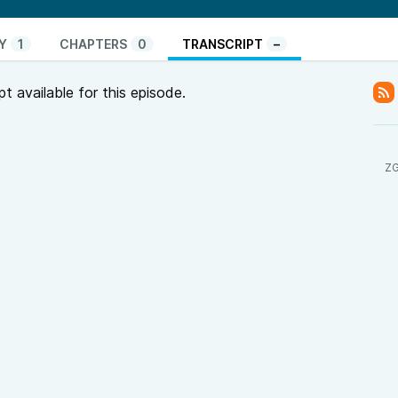
Y
1
CHAPTERS
0
TRANSCRIPT
–
pt available for this episode.
ZG