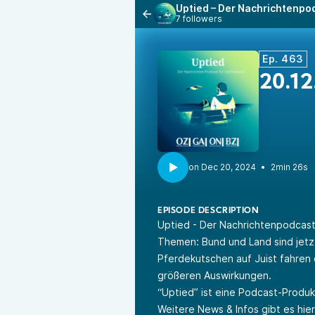
Uptied – Der Nachrichtenpod
7 followers
Ep. 463
20.12
•
2min 26s
EPISODE DESCRIPTION
Uptied - Der Nachrichtenpodcast
Themen: Bund und Land sind jetzt
Pferdekutschen auf Juist fahren 
größeren Auswirkungen.
“Uptied” ist eine Podcast-Produ
Weitere News & Infos gibt es hie