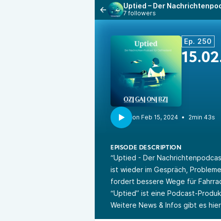
Uptied – Der Nachrichtenpod
7 followers
Ep. 250
15.02
•
2min 43s
EPISODE DESCRIPTION
“Uptied - Der Nachrichtenpodcas
ist wieder im Gespräch, Problem
fordert bessere Wege für Fahrradf
“Uptied” ist eine Podcast-Produ
Weitere News & Infos gibt es hie