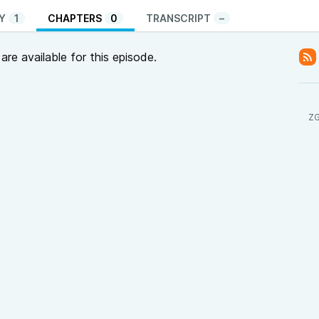
Y
1
CHAPTERS
0
TRANSCRIPT
–
re available for this episode.
ZG