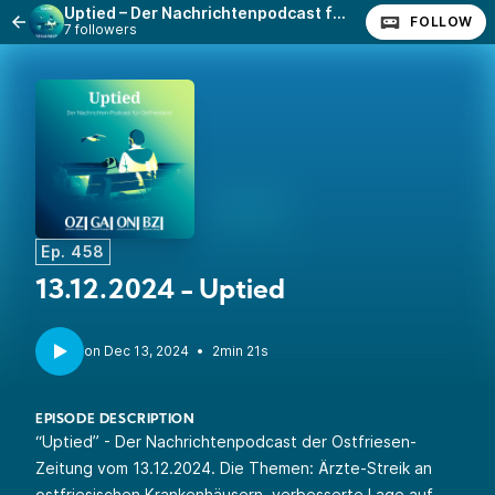
Uptied – Der Nachrichtenpodcast für Ostfriesland
FOLLOW
7 followers
Ep. 458
13.12.2024 - Uptied
•
2min 21s
EPISODE DESCRIPTION
“Uptied” - Der Nachrichtenpodcast der Ostfriesen-
Zeitung vom 13.12.2024. Die Themen: Ärzte-Streik an
ostfriesischen Krankenhäusern, verbesserte Lage auf