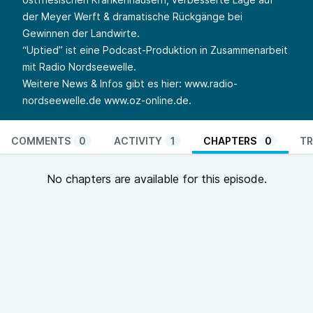
der Meyer Werft & dramatische Rückgänge bei
Gewinnen der Landwirte.
“Uptied” ist eine Podcast-Produktion in Zusammenarbeit
mit Radio Nordseewelle.
Weitere News & Infos gibt es hier:
www.radio-
nordseewelle.de
www.oz-online.de
.
COMMENTS
0
ACTIVITY
1
CHAPTERS
0
TR
No chapters are available for this episode.