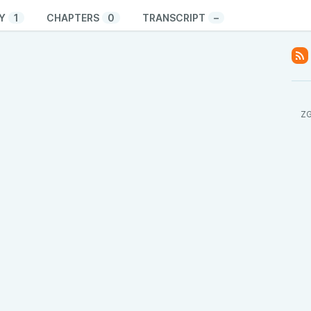
Y
1
CHAPTERS
0
TRANSCRIPT
–
ZG