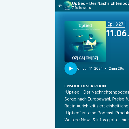
Uptied – Der Nachrichtenpod
7 followers
Ep. 327
11.06
•
2min 29s
EPISODE DESCRIPTION
“Uptied - Der Nachrichtenpodcas
Sorge nach Europawahl, Preise für
Rat in Aurich kritisiert einheitlic
“Uptied” ist eine Podcast-Produ
Weitere News & Infos gibt es hie